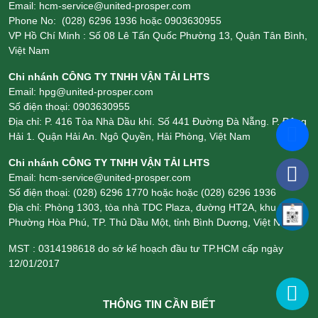
Email: hcm-service@united-prosper.com
Phone No: (028) 6296 1936 hoặc 0903630955
VP Hồ Chí Minh : Số 08 Lê Tấn Quốc Phường 13, Quận Tân Bình,
Việt Nam
Chi nhánh CÔNG TY TNHH VẬN TẢI LHTS
Email: hpg@united-prosper.com
Số điện thoại: 0903630955
Địa chỉ: P. 416 Tòa Nhà Dầu khí. Số 441 Đường Đà Nẵng. P. Đông
Hải 1. Quận Hải An. Ngô Quyền, Hải Phòng, Việt Nam
Chi nhánh CÔNG TY TNHH VẬN TẢI LHTS
Email: hcm-service@united-prosper.com
Số điện thoại: (028) 6296 1770 hoặc hoặc (028) 6296 1936
Địa chỉ: Phòng 1303, tòa nhà TDC Plaza, đường HT2A, khu Phố 3,
Phường Hòa Phú, TP. Thủ Dầu Một, tỉnh Bình Dương, Việt Nam
MST : 0314198618 do sở kế hoạch đầu tư TP.HCM cấp ngày
12/01/2017
THÔNG TIN CẦN BIẾT