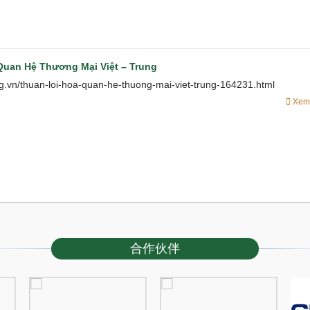
Quan Hệ Thương Mại Việt – Trung
ng.vn/thuan-loi-hoa-quan-he-thuong-mai-viet-trung-164231.html
Xem 
合作伙伴