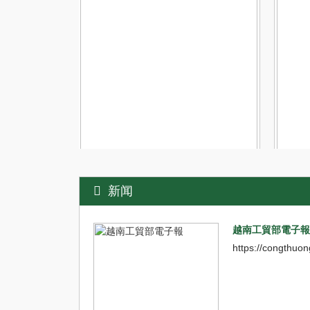
内陆运输服务
报关
贸易代表？
内陆运输是物流链重要服务供应链的组
报关服
新闻
托运是货主
成部分。 LHTS 提供定期运输、合并和
是 L
，而是委托服
全程包车服务 联盟的职责 因此，我们
提供包
行进出口的必
始终努力提高内陆运输服务质量，为客
- 报
越南工貿部電子報
户提供最有效的运输解决方案。 ...
验的公司
https://congthuo
Xem tiếp
Xem tiếp