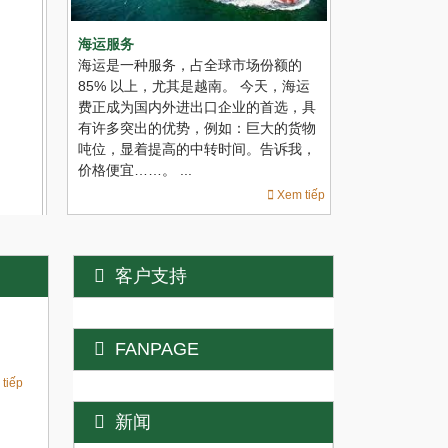
额的
，海运
选，具
的货物
诉我，
em tiếp
航空公司服务
进出口授权和
如今，通过航空运输服务将货物运输到
为什么需要进
客户支持
国外的需求正在迅速增加，因为这是当
什么是信托服
今最快、风险最小的运输方
想进出口货物
式。 LHTS 今天想介绍我们最好的低成
务公司为其个
FANPAGE
本空运服务。 ...
要操作。 ...
Xem tiếp
tiếp
新闻