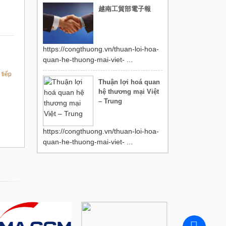
越南工貿部電子報
https://congthuong.vn/thuan-loi-hoa-
quan-he-thuong-mai-viet- ...
tiếp
Thuận lợi hoá quan
hệ thương mại Việt
– Trung
https://congthuong.vn/thuan-loi-hoa-
quan-he-thuong-mai-viet- ...