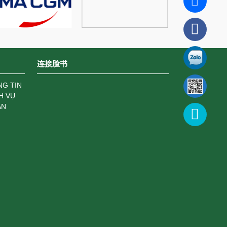
连接脸书
NG TIN
H VỤ
ÁN