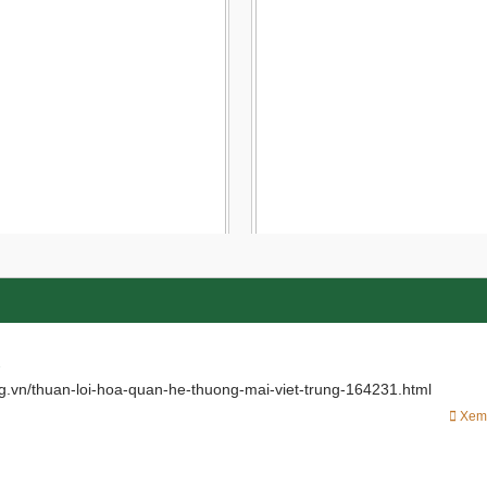
海运服务
海运是一种服务，占全球市场份
85% 以上，尤其是越南。 今天
费正成为国内外进出口企业的首
有许多突出的优势，例如：巨大
吨位，显着提高的中转时间。告
价格便宜……。 ...
X
的全套服务
务 – 快速申报 – 诚信 海關服務
HTS 的特長。 我們按照判据為您
干海關服務：信譽 - 快速 - 質量
价合理·。 LHTS是在物流領域有经
之一。 ...
ng.vn/thuan-loi-hoa-quan-he-thuong-mai-viet-trung-164231.html
Xem tiếp
Xem 