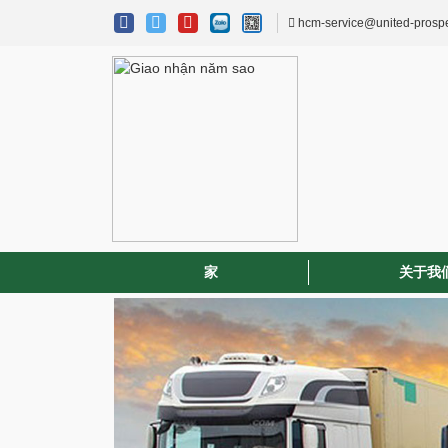
hcm-service@united-prosp
家
关于我