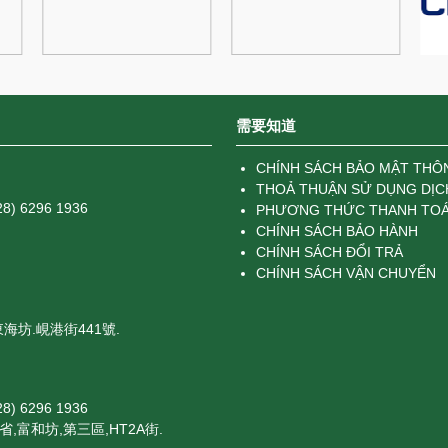
需要知道
CHÍNH SÁCH BẢO MẬT THÔ
THOẢ THUẬN SỬ DỤNG DỊC
8) 6296 1936
PHƯƠNG THỨC THANH TO
CHÍNH SÁCH BẢO HÀNH
CHÍNH SÁCH ĐỔI TRẢ
CHÍNH SÁCH VẬN CHUYỂN
海坊.峴港街441號.
8) 6296 1936
省,富和坊,第三區,HT2A街.