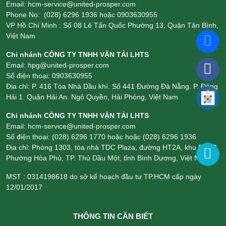
CÔNG TY TNHH VẬN TẢI LHTS
Email: hcm-service@united-prosper.com
Phone No: (028) 6296 1936 hoặc 0903630955
VP Hồ Chí Minh : Số 08 Lê Tấn Quốc Phường 13, Quận Tân Bình,
Việt Nam
Chi nhánh CÔNG TY TNHH VẬN TẢI LHTS
Email: hpg@united-prosper.com
Số điện thoại: 0903630955
Địa chỉ: P. 416 Tòa Nhà Dầu khí. Số 441 Đường Đà Nẵng. P. Đông
Hải 1. Quận Hải An. Ngô Quyền, Hải Phòng, Việt Nam
Chi nhánh CÔNG TY TNHH VẬN TẢI LHTS
Email: hcm-service@united-prosper.com
Số điện thoại: (028) 6296 1770 hoặc hoặc (028) 6296 1936
Địa chỉ: Phòng 1303, tòa nhà TDC Plaza, đường HT2A, khu Phố 3,
Phường Hòa Phú, TP. Thủ Dầu Một, tỉnh Bình Dương, Việt Nam
MST : 0314198618 do sở kế hoạch đầu tư TP.HCM cấp ngày
12/01/2017